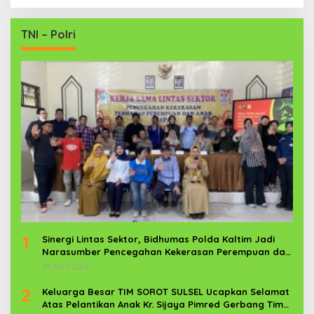
TNI – Polri
1
Sinergi Lintas Sektor, Bidhumas Polda Kaltim Jadi
Narasumber Pencegahan Kekerasan Perempuan dan
Anak
29 April 2026
2
Keluarga Besar TIM SOROT SULSEL Ucapkan Selamat
Atas Pelantikan Anak Kr. Sijaya Pimred Gerbang Timur