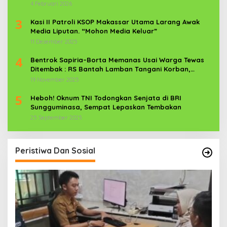
News Com Sebagai Prajurit TNI
4 Februari 2026
3
Kasi II Patroli KSOP Makassar Utama Larang Awak
Media Liputan. “Mohon Media Keluar”
11 Desember 2025
4
Bentrok Sapiria–Borta Memanas Usai Warga Tewas
Ditembak : RS Bantah Lamban Tangani Korban,
Aparat TNI-POLRI Dikerahkan
19 November 2025
5
Heboh! Oknum TNI Todongkan Senjata di BRI
Sungguminasa, Sempat Lepaskan Tembakan
25 September 2025
Peristiwa Dan Sosial