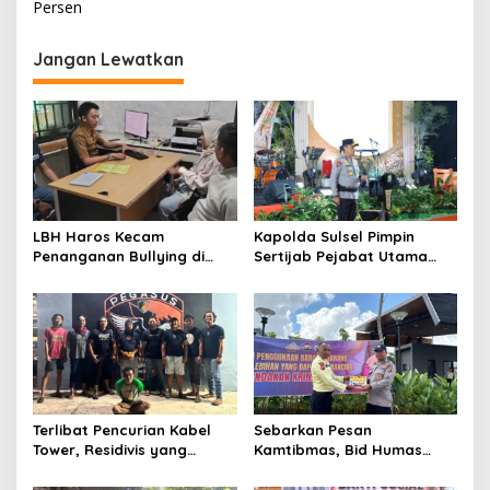
Persen
i
g
Jangan Lewatkan
a
s
i
p
o
s
LBH Haros Kecam
Kapolda Sulsel Pimpin
Penanganan Bullying di
Sertijab Pejabat Utama
SMPN 3 Makassar: Korban
dan Kapolres Jajaran
Justru Dipaksa Pindah
Serta Lantik Karolog dan
Kapolresta Gowa
Terlibat Pencurian Kabel
Sebarkan Pesan
Tower, Residivis yang
Kamtibmas, Bid Humas
Sempat Kabur Berhasil
Polda Kaltim Intensifkan
Ditangkap Tim Gabungan di
Pemasangan Spanduk