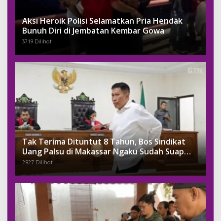
Aksi Heroik Polisi Selamatkan Pria Hendak
Bunuh Diri di Jembatan Kembar Gowa
3719 Dilihat
Tak Terima Dituntut 8 Tahun, Bos Sindikat
Uang Palsu di Makassar Ngaku Sudah Suap
Jaksa Dengan Miliaran
2927 Dilihat