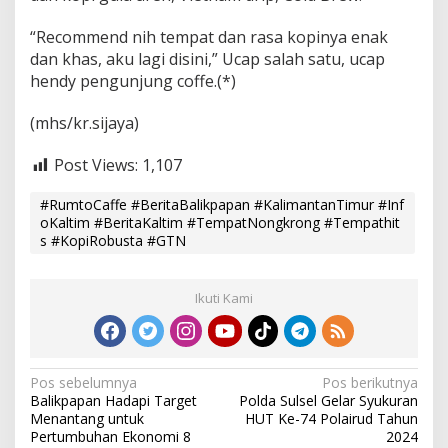
“Recommend nih tempat dan rasa kopinya enak
dan khas, aku lagi disini,” Ucap salah satu, ucap
hendy pengunjung coffe.(*)
(mhs/kr.sijaya)
Post Views:
1,107
#RumtoCaffe #BeritaBalikpapan #KalimantanTimur #Inf
oKaltim #BeritaKaltim #TempatNongkrong #Tempathit
s #KopiRobusta #GTN
Ikuti Kami
N
Pos sebelumnya
Pos berikutnya
Balikpapan Hadapi Target
Polda Sulsel Gelar Syukuran
a
Menantang untuk
HUT Ke-74 Polairud Tahun
v
Pertumbuhan Ekonomi 8
2024