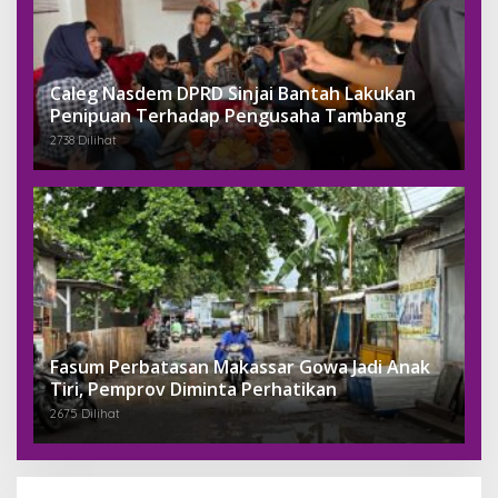
Caleg Nasdem DPRD Sinjai Bantah Lakukan
Penipuan Terhadap Pengusaha Tambang
2738 Dilihat
Fasum Perbatasan Makassar Gowa Jadi Anak
Tiri, Pemprov Diminta Perhatikan
2675 Dilihat