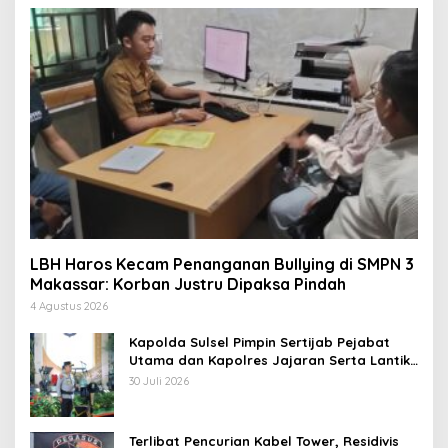
LBH Haros Kecam Penanganan Bullying di SMPN 3
Makassar: Korban Justru Dipaksa Pindah
4 Agustus 2026
Kapolda Sulsel Pimpin Sertijab Pejabat
Utama dan Kapolres Jajaran Serta Lantik
Karolog dan Kapolresta Gowa
30 Juli 2026
Terlibat Pencurian Kabel Tower, Residivis