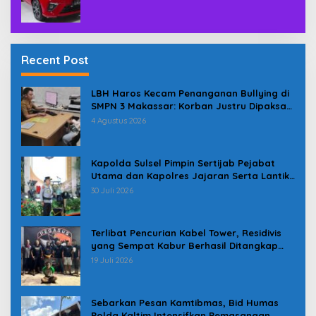
Recent Post
LBH Haros Kecam Penanganan Bullying di
SMPN 3 Makassar: Korban Justru Dipaksa
Pindah
4 Agustus 2026
Kapolda Sulsel Pimpin Sertijab Pejabat
Utama dan Kapolres Jajaran Serta Lantik
Karolog dan Kapolresta Gowa
30 Juli 2026
Terlibat Pencurian Kabel Tower, Residivis
yang Sempat Kabur Berhasil Ditangkap
Tim Gabungan di Jeneponto
19 Juli 2026
Sebarkan Pesan Kamtibmas, Bid Humas
Polda Kaltim Intensifkan Pemasangan