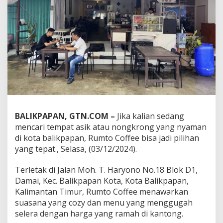
a
p
a
n
,
R
e
k
o
m
e
n
d
BALIKPAPAN, GTN.COM –
Jika kalian sedang
a
mencari tempat asik atau nongkrong yang nyaman
s
di kota balikpapan, Rumto Coffee bisa jadi pilihan
i
yang tepat., Selasa, (03/12/2024).
T
e
m
Terletak di Jalan Moh. T. Haryono No.18 Blok D1,
p
Damai, Kec. Balikpapan Kota, Kota Balikpapan,
a
Kalimantan Timur, Rumto Coffee menawarkan
t
suasana yang cozy dan menu yang menggugah
N
o
selera dengan harga yang ramah di kantong.
n