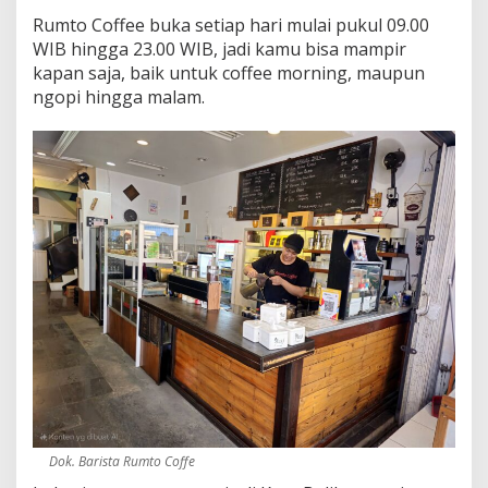
g
Rumto Coffee buka setiap hari mulai pukul 09.00
k
WIB hingga 23.00 WIB, jadi kamu bisa mampir
r
kapan saja, baik untuk coffee morning, maupun
o
n
ngopi hingga malam.
g
d
a
n
H
a
r
g
a
B
e
r
s
a
h
a
b
a
Dok. Barista Rumto Coffe
t