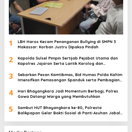
1
LBH Haros Kecam Penanganan Bullying di SMPN 3
Makassar: Korban Justru Dipaksa Pindah
2
Kapolda Sulsel Pimpin Sertijab Pejabat Utama dan
Kapolres Jajaran Serta Lantik Karolog dan
Kapolresta Gowa
3
Sebarkan Pesan Kamtibmas, Bid Humas Polda Kaltim
Intensifkan Pemasangan Spanduk serta Pembagian
Stiker
4
Hari Bhayangkara Jadi Momentum Berbagi, Polres
Gowa Datangi Warga yang Membutuhkan
5
Sambut HUT Bhayangkara ke-80, Polresta
Balikpapan Gelar Bakti Sosial di Panti Asuhan Jabal
Rahmah