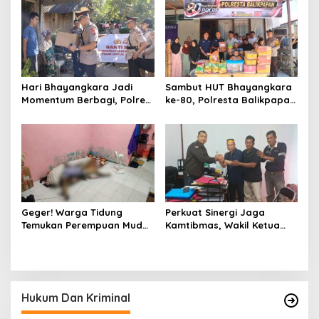
Jeneponto
serta Pembagian Stiker
Hari Bhayangkara Jadi
Sambut HUT Bhayangkara
Momentum Berbagi, Polres
ke-80, Polresta Balikpapan
Gowa Datangi Warga yang
Gelar Bakti Sosial di Panti
Membutuhkan
Asuhan Jabal Rahmah
Geger! Warga Tidung
Perkuat Sinergi Jaga
Temukan Perempuan Muda
Kamtibmas, Wakil Ketua
Asal Toraja Utara Tak
KKSS Kutai Barat
Bernyawa di Kamar Kos
Silaturahmi ke Dewan Adat
Hukum Dan Kriminal