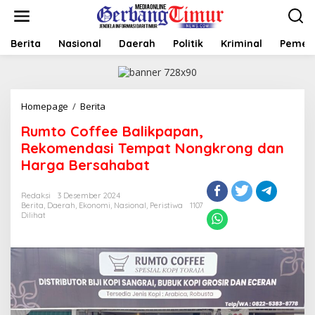
L
e
w
a
Berita
Nasional
Daerah
Politik
Kriminal
Pemer
t
i
k
e
Homepage
/
Berita
R
k
u
o
Rumto Coffee Balikpapan,
m
n
t
t
Rekomendasi Tempat Nongkrong dan
o
e
Harga Bersahabat
C
n
o
f
Redaksi
3 Desember 2024
Berita
,
Daerah
,
Ekonomi
,
Nasional
,
Peristiwa
1107
f
Dilihat
e
e
B
a
l
i
k
p