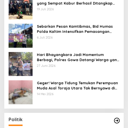
yang Sempat Kabur Berhasil Ditangkap
Tim Gabungan di Jeneponto
19 Juli 2026
Sebarkan Pesan Kamtibmas, Bid Humas
Polda Kaltim Intensifkan Pemasangan
Spanduk serta Pembagian Stiker
6 Juli 2026
Hari Bhayangkara Jadi Momentum
Berbagi, Polres Gowa Datangi Warga yang
Membutuhkan
27 Juni 2026
Geger! Warga Tidung Temukan Perempuan
Muda Asal Toraja Utara Tak Bernyawa di
Kamar Kos
14 Mei 2026
Politik