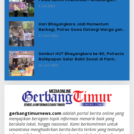
Spanduk serta Pembagian Stiker
6 Juli 2026
Hari Bhayangkara Jadi Momentum
Berbagi, Polres Gowa Datangi Warga yang
Membutuhkan
27 Juni 2026
Sambut HUT Bhayangkara ke-80, Polresta
Balikpapan Gelar Bakti Sosial di Panti
Asuhan Jabal Rahmah
26 Juni 2026
gerbangtimurnews.com
adalah portal berita online yang
menyajikan beragam topik informasi menarik baik yang
berskala lokal, hingga nasional. Kami berkomitmen untuk
senantiasa menghadirkan berita-berita terkini yang tentunya