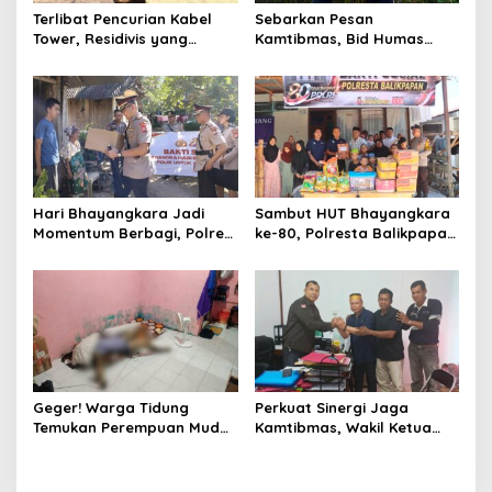
Terlibat Pencurian Kabel
Sebarkan Pesan
Tower, Residivis yang
Kamtibmas, Bid Humas
Sempat Kabur Berhasil
Polda Kaltim Intensifkan
Ditangkap Tim Gabungan di
Pemasangan Spanduk
Jeneponto
serta Pembagian Stiker
Hari Bhayangkara Jadi
Sambut HUT Bhayangkara
Momentum Berbagi, Polres
ke-80, Polresta Balikpapan
Gowa Datangi Warga yang
Gelar Bakti Sosial di Panti
Membutuhkan
Asuhan Jabal Rahmah
Geger! Warga Tidung
Perkuat Sinergi Jaga
Temukan Perempuan Muda
Kamtibmas, Wakil Ketua
Asal Toraja Utara Tak
KKSS Kutai Barat
Bernyawa di Kamar Kos
Silaturahmi ke Dewan Adat