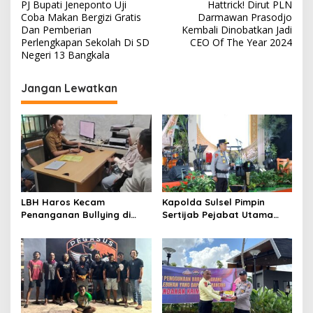
PJ Bupati Jeneponto Uji
Hattrick! Dirut PLN
a
Coba Makan Bergizi Gratis
Darmawan Prasodjo
v
Dan Pemberian
Kembali Dinobatkan Jadi
Perlengkapan Sekolah Di SD
CEO Of The Year 2024
i
Negeri 13 Bangkala
g
Jangan Lewatkan
a
s
i
p
o
s
LBH Haros Kecam
Kapolda Sulsel Pimpin
Penanganan Bullying di
Sertijab Pejabat Utama
SMPN 3 Makassar: Korban
dan Kapolres Jajaran
Justru Dipaksa Pindah
Serta Lantik Karolog dan
Kapolresta Gowa