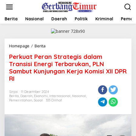
L
e
w
a
Berita
Nasional
Daerah
Politik
Kriminal
Pemer
t
i
k
e
Homepage
/
Berita
P
k
e
o
Perkuat Peran Strategis dalam
r
n
k
t
Transisi Energi Terbarukan, PLN
u
e
Sambut Kunjungan Kerja Komisi XII DPR
a
n
RI
t
P
e
Sinjai
11 Desember 2024
r
Berita
,
Daerah
,
Ekonomi
,
Internasional
,
Nasional
,
a
Pemerintahan
,
Sosial
333 Dilihat
n
S
t
r
a
t