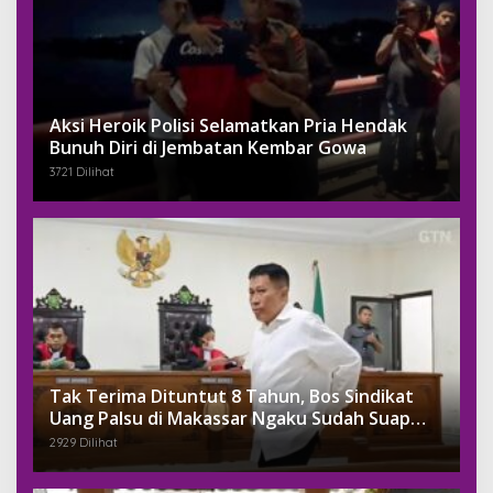
Aksi Heroik Polisi Selamatkan Pria Hendak
Bunuh Diri di Jembatan Kembar Gowa
3721 Dilihat
Tak Terima Dituntut 8 Tahun, Bos Sindikat
Uang Palsu di Makassar Ngaku Sudah Suap
Jaksa Dengan Miliaran
2929 Dilihat