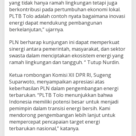
yang tidak hanya ramah lingkungan tetapi juga
a
berkontribusi pada pertumbuhan ekonomi lokal.
n
K
PLTB Tolo adalah contoh nyata bagaimana inovasi
e
energi dapat mendukung pembangunan
r
berkelanjutan,” ujarnya.
j
a
PLN berharap kunjungan ini dapat memperkuat
K
o
sinergi antara pemerintah, masyarakat, dan sektor
m
swasta dalam menciptakan ekosistem energi yang
i
ramah lingkungan dan tangguh. “ Tutup Nurdin.
s
i
Ketua rombongan Komisi XII DPR RI, Sugeng
X
I
Suparwoto, menyampaikan apresiasi atas
I
keberhasilan PLN dalam pengembangan energi
D
terbarukan. “PLTB Tolo menunjukkan bahwa
P
Indonesia memiliki potensi besar untuk menjadi
R
R
pemimpin dalam transisi energi bersih. Kami
I
mendorong pengembangan lebih lanjut untuk
mempercepat pencapaian target energi
terbarukan nasional,” katanya.