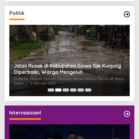
Politik
:
Jalan Rusak di Kabupaten Gowa Tak Kunjung
K
Diperbaiki, Warga Mengeluh
P
K
Di Berita, Daerah, Hukum, Nasional, Pemerintahan, Peristiwa, Politik,
Di
Sosial
|
3 Februari 2026
Pem
Internasioanl