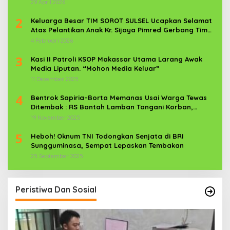
Anak
29 April 2026
2
Keluarga Besar TIM SOROT SULSEL Ucapkan Selamat
Atas Pelantikan Anak Kr. Sijaya Pimred Gerbang Timur
News Com Sebagai Prajurit TNI
4 Februari 2026
3
Kasi II Patroli KSOP Makassar Utama Larang Awak
Media Liputan. “Mohon Media Keluar”
11 Desember 2025
4
Bentrok Sapiria–Borta Memanas Usai Warga Tewas
Ditembak : RS Bantah Lamban Tangani Korban,
Aparat TNI-POLRI Dikerahkan
19 November 2025
5
Heboh! Oknum TNI Todongkan Senjata di BRI
Sungguminasa, Sempat Lepaskan Tembakan
25 September 2025
Peristiwa Dan Sosial