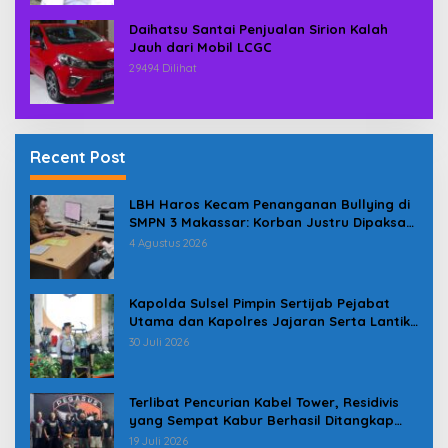
Daihatsu Santai Penjualan Sirion Kalah
Jauh dari Mobil LCGC
29494 Dilihat
Recent Post
LBH Haros Kecam Penanganan Bullying di
SMPN 3 Makassar: Korban Justru Dipaksa
Pindah
4 Agustus 2026
Kapolda Sulsel Pimpin Sertijab Pejabat
Utama dan Kapolres Jajaran Serta Lantik
Karolog dan Kapolresta Gowa
30 Juli 2026
Terlibat Pencurian Kabel Tower, Residivis
yang Sempat Kabur Berhasil Ditangkap
Tim Gabungan di Jeneponto
19 Juli 2026