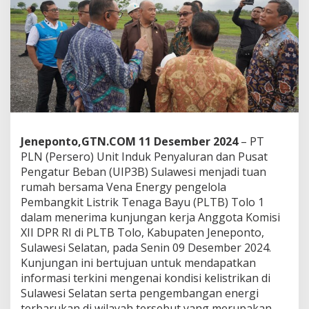
e
g
i
s
d
a
l
a
m
T
r
Jeneponto,GTN.COM 11 Desember 2024
– PT
a
n
PLN (Persero) Unit Induk Penyaluran dan Pusat
s
Pengatur Beban (UIP3B) Sulawesi menjadi tuan
i
rumah bersama Vena Energy pengelola
s
Pembangkit Listrik Tenaga Bayu (PLTB) Tolo 1
i
dalam menerima kunjungan kerja Anggota Komisi
E
n
XII DPR RI di PLTB Tolo, Kabupaten Jeneponto,
e
Sulawesi Selatan, pada Senin 09 Desember 2024.
r
Kunjungan ini bertujuan untuk mendapatkan
g
informasi terkini mengenai kondisi kelistrikan di
i
T
Sulawesi Selatan serta pengembangan energi
e
terbarukan di wilayah tersebut yang merupakan