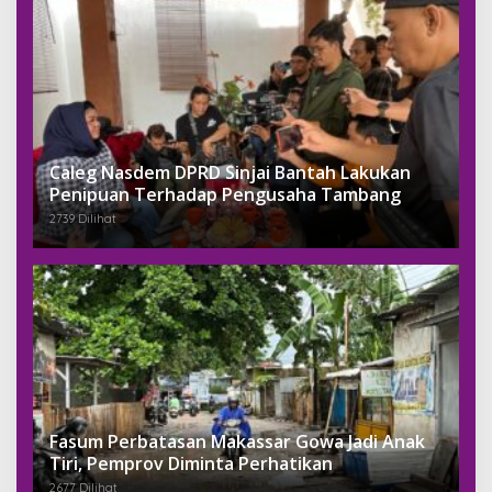
Caleg Nasdem DPRD Sinjai Bantah Lakukan
Penipuan Terhadap Pengusaha Tambang
2739 Dilihat
Fasum Perbatasan Makassar Gowa Jadi Anak
Tiri, Pemprov Diminta Perhatikan
2677 Dilihat