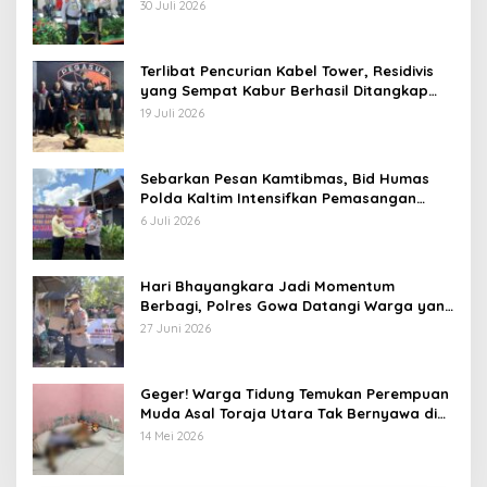
Karolog dan Kapolresta Gowa
30 Juli 2026
Terlibat Pencurian Kabel Tower, Residivis
yang Sempat Kabur Berhasil Ditangkap
Tim Gabungan di Jeneponto
19 Juli 2026
Sebarkan Pesan Kamtibmas, Bid Humas
Polda Kaltim Intensifkan Pemasangan
Spanduk serta Pembagian Stiker
6 Juli 2026
Hari Bhayangkara Jadi Momentum
Berbagi, Polres Gowa Datangi Warga yang
Membutuhkan
27 Juni 2026
Geger! Warga Tidung Temukan Perempuan
Muda Asal Toraja Utara Tak Bernyawa di
Kamar Kos
14 Mei 2026