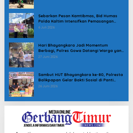
Sebarkan Pesan Kamtibmas, Bid Humas
Polda Kaltim Intensifkan Pemasangan
Spanduk serta Pembagian Stiker
6 Juli 2026
Hari Bhayangkara Jadi Momentum
Berbagi, Polres Gowa Datangi Warga yang
Membutuhkan
27 Juni 2026
Sambut HUT Bhayangkara ke-80, Polresta
Balikpapan Gelar Bakti Sosial di Panti
Asuhan Jabal Rahmah
26 Juni 2026