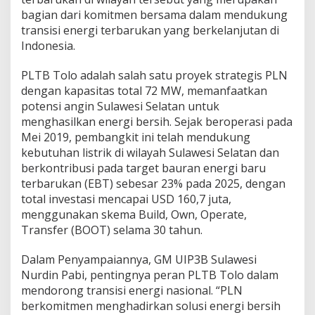
r
bagian dari komitmen bersama dalam mendukung
b
transisi energi terbarukan yang berkelanjutan di
a
Indonesia.
r
u
k
PLTB Tolo adalah salah satu proyek strategis PLN
a
dengan kapasitas total 72 MW, memanfaatkan
n
potensi angin Sulawesi Selatan untuk
,
menghasilkan energi bersih. Sejak beroperasi pada
P
L
Mei 2019, pembangkit ini telah mendukung
N
kebutuhan listrik di wilayah Sulawesi Selatan dan
S
berkontribusi pada target bauran energi baru
a
terbarukan (EBT) sebesar 23% pada 2025, dengan
m
b
total investasi mencapai USD 160,7 juta,
u
menggunakan skema Build, Own, Operate,
t
Transfer (BOOT) selama 30 tahun.
K
u
Dalam Penyampaiannya, GM UIP3B Sulawesi
n
j
Nurdin Pabi, pentingnya peran PLTB Tolo dalam
u
mendorong transisi energi nasional. “PLN
n
berkomitmen menghadirkan solusi energi bersih
g