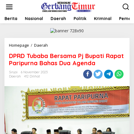
L
e
w
a
Berita
Nasional
Daerah
Politik
Kriminal
Pemer
t
i
k
e
Homepage
/
Daerah
D
k
P
o
DPRD Tubaba Bersama Pj Bupati Rapat
R
n
D
t
Paripurna Bahas Dua Agenda
T
e
u
n
Sinjai
6 November 2023
Daerah
412 Dilihat
b
a
b
a
B
e
r
s
a
m
a