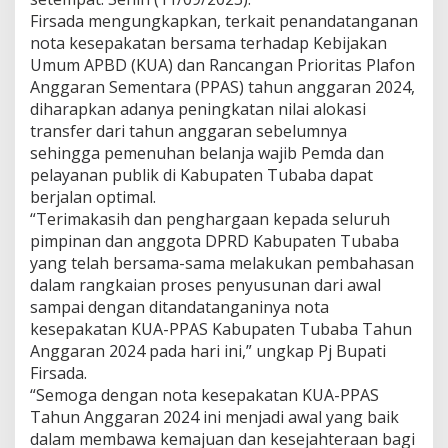
a
Firsada mengungkapkan, terkait penandatanganan
s
nota kesepakatan bersama terhadap Kebijakan
D
Umum APBD (KUA) dan Rancangan Prioritas Plafon
u
a
Anggaran Sementara (PPAS) tahun anggaran 2024,
A
diharapkan adanya peningkatan nilai alokasi
g
transfer dari tahun anggaran sebelumnya
e
sehingga pemenuhan belanja wajib Pemda dan
n
pelayanan publik di Kabupaten Tubaba dapat
d
a
berjalan optimal.
“Terimakasih dan penghargaan kepada seluruh
pimpinan dan anggota DPRD Kabupaten Tubaba
yang telah bersama-sama melakukan pembahasan
dalam rangkaian proses penyusunan dari awal
sampai dengan ditandatanganinya nota
kesepakatan KUA-PPAS Kabupaten Tubaba Tahun
Anggaran 2024 pada hari ini,” ungkap Pj Bupati
Firsada.
“Semoga dengan nota kesepakatan KUA-PPAS
Tahun Anggaran 2024 ini menjadi awal yang baik
dalam membawa kemajuan dan kesejahteraan bagi