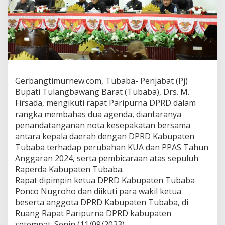
P
j
B
u
p
a
t
i
R
Gerbangtimurnew.com, Tubaba- Penjabat (Pj)
a
Bupati Tulangbawang Barat (Tubaba), Drs. M.
p
Firsada, mengikuti rapat Paripurna DPRD dalam
a
rangka membahas dua agenda, diantaranya
t
P
penandatanganan nota kesepakatan bersama
a
antara kepala daerah dengan DPRD Kabupaten
r
Tubaba terhadap perubahan KUA dan PPAS Tahun
i
Anggaran 2024, serta pembicaraan atas sepuluh
p
u
Raperda Kabupaten Tubaba.
r
Rapat dipimpin ketua DPRD Kabupaten Tubaba
n
Ponco Nugroho dan diikuti para wakil ketua
a
beserta anggota DPRD Kabupaten Tubaba, di
B
Ruang Rapat Paripurna DPRD kabupaten
a
h
setempat. Senin (11/09/2023).