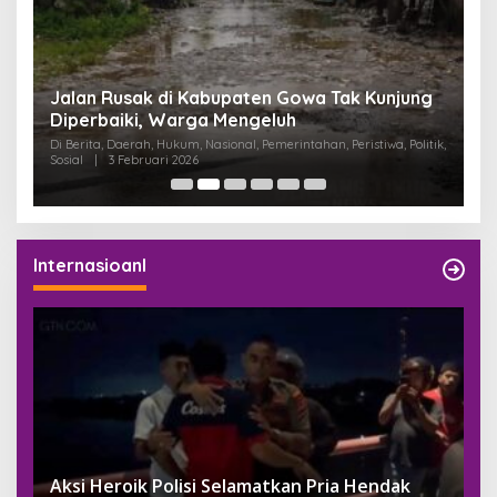
:
Jalan Rusak di Kabupaten Gowa Tak Kunjung
K
Diperbaiki, Warga Mengeluh
P
K
Di Berita, Daerah, Hukum, Nasional, Pemerintahan, Peristiwa, Politik,
Di
Sosial
|
3 Februari 2026
Pem
Internasioanl
Aksi Heroik Polisi Selamatkan Pria Hendak