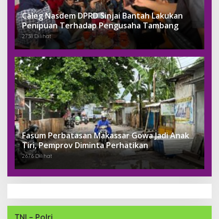
Caleg Nasdem DPRD Sinjai Bantah Lakukan
Penipuan Terhadap Pengusaha Tambang
2738 Dilihat
Fasum Perbatasan Makassar Gowa Jadi Anak
Tiri, Pemprov Diminta Perhatikan
2676 Dilihat
TNI – Polri