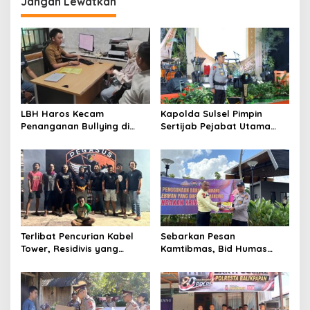
Jangan Lewatkan
s
i
p
o
s
LBH Haros Kecam
Kapolda Sulsel Pimpin
Penanganan Bullying di
Sertijab Pejabat Utama
SMPN 3 Makassar: Korban
dan Kapolres Jajaran
Justru Dipaksa Pindah
Serta Lantik Karolog dan
Kapolresta Gowa
Terlibat Pencurian Kabel
Sebarkan Pesan
Tower, Residivis yang
Kamtibmas, Bid Humas
Sempat Kabur Berhasil
Polda Kaltim Intensifkan
Ditangkap Tim Gabungan di
Pemasangan Spanduk
Jeneponto
serta Pembagian Stiker