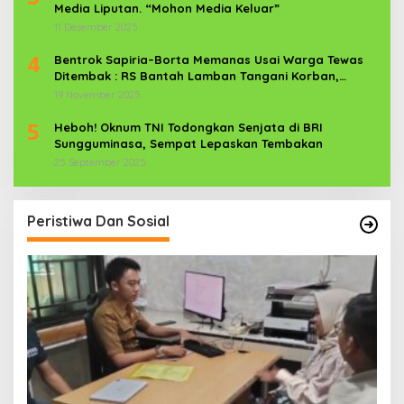
Media Liputan. “Mohon Media Keluar”
11 Desember 2025
4
Bentrok Sapiria–Borta Memanas Usai Warga Tewas
Ditembak : RS Bantah Lamban Tangani Korban,
Aparat TNI-POLRI Dikerahkan
19 November 2025
5
Heboh! Oknum TNI Todongkan Senjata di BRI
Sungguminasa, Sempat Lepaskan Tembakan
25 September 2025
Peristiwa Dan Sosial