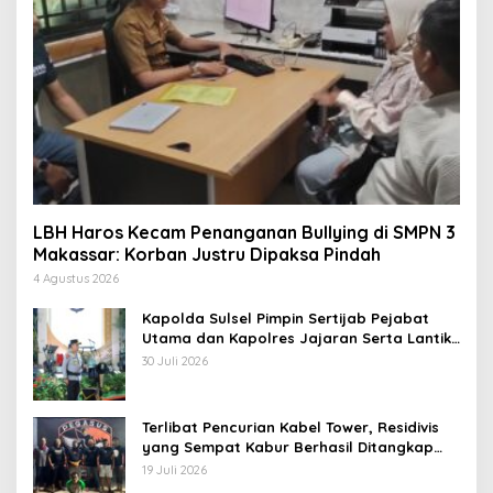
LBH Haros Kecam Penanganan Bullying di SMPN 3
Makassar: Korban Justru Dipaksa Pindah
4 Agustus 2026
Kapolda Sulsel Pimpin Sertijab Pejabat
Utama dan Kapolres Jajaran Serta Lantik
Karolog dan Kapolresta Gowa
30 Juli 2026
Terlibat Pencurian Kabel Tower, Residivis
yang Sempat Kabur Berhasil Ditangkap
Tim Gabungan di Jeneponto
19 Juli 2026