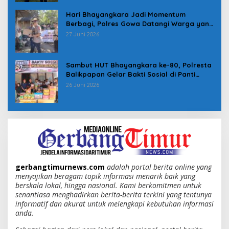
Hari Bhayangkara Jadi Momentum
Berbagi, Polres Gowa Datangi Warga yang
Membutuhkan
27 Juni 2026
Sambut HUT Bhayangkara ke-80, Polresta
Balikpapan Gelar Bakti Sosial di Panti
Asuhan Jabal Rahmah
26 Juni 2026
gerbangtimurnews.com
adalah portal berita online yang
menyajikan beragam topik informasi menarik baik yang
berskala lokal, hingga nasional. Kami berkomitmen untuk
senantiasa menghadirkan berita-berita terkini yang tentunya
informatif dan akurat untuk melengkapi kebutuhan informasi
anda.