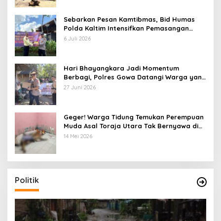
Sebarkan Pesan Kamtibmas, Bid Humas
Polda Kaltim Intensifkan Pemasangan
Spanduk serta Pembagian Stiker
6 Juli 2026
Hari Bhayangkara Jadi Momentum
Berbagi, Polres Gowa Datangi Warga yang
Membutuhkan
27 Juni 2026
Geger! Warga Tidung Temukan Perempuan
Muda Asal Toraja Utara Tak Bernyawa di
Kamar Kos
14 Mei 2026
Politik