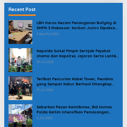
Recent Post
LBH Haros Kecam Penanganan Bullying di
SMPN 3 Makassar: Korban Justru Dipaksa
Pindah
4 Agustus 2026
Kapolda Sulsel Pimpin Sertijab Pejabat
Utama dan Kapolres Jajaran Serta Lantik
Karolog dan Kapolresta Gowa
30 Juli 2026
Terlibat Pencurian Kabel Tower, Residivis
yang Sempat Kabur Berhasil Ditangkap
Tim Gabungan di Jeneponto
19 Juli 2026
Sebarkan Pesan Kamtibmas, Bid Humas
Polda Kaltim Intensifkan Pemasangan
Spanduk serta Pembagian Stiker
6 Juli 2026