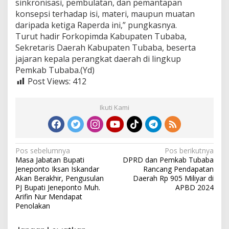
sinkronisasi, pembulatan, dan pemantapan
konsepsi terhadap isi, materi, maupun muatan
daripada ketiga Raperda ini,” pungkasnya.
Turut hadir Forkopimda Kabupaten Tubaba,
Sekretaris Daerah Kabupaten Tubaba, beserta
jajaran kepala perangkat daerah di lingkup
Pemkab Tubaba.(Yd)
Post Views:
412
Ikuti Kami
N
Pos sebelumnya
Pos berikutnya
Masa Jabatan Bupati
DPRD dan Pemkab Tubaba
a
Jeneponto Iksan Iskandar
Rancang Pendapatan
v
Akan Berakhir, Pengusulan
Daerah Rp 905 Miliyar di
PJ Bupati Jeneponto Muh.
APBD 2024
i
Arifin Nur Mendapat
Penolakan
g
a