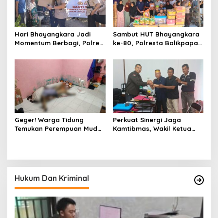
Hari Bhayangkara Jadi
Sambut HUT Bhayangkara
Momentum Berbagi, Polres
ke-80, Polresta Balikpapan
Gowa Datangi Warga yang
Gelar Bakti Sosial di Panti
Membutuhkan
Asuhan Jabal Rahmah
Geger! Warga Tidung
Perkuat Sinergi Jaga
Temukan Perempuan Muda
Kamtibmas, Wakil Ketua
Asal Toraja Utara Tak
KKSS Kutai Barat
Bernyawa di Kamar Kos
Silaturahmi ke Dewan Adat
Hukum Dan Kriminal