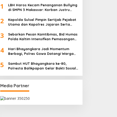
1
LBH Haros Kecam Penanganan Bullying
di SMPN 3 Makassar: Korban Justru
Dipaksa Pindah
2
Kapolda Sulsel Pimpin Sertijab Pejabat
Utama dan Kapolres Jajaran Serta
Lantik Karolog dan Kapolresta Gowa
3
Sebarkan Pesan Kamtibmas, Bid Humas
Polda Kaltim Intensifkan Pemasangan
Spanduk serta Pembagian Stiker
4
Hari Bhayangkara Jadi Momentum
Berbagi, Polres Gowa Datangi Warga
yang Membutuhkan
5
Sambut HUT Bhayangkara ke-80,
Polresta Balikpapan Gelar Bakti Sosial
di Panti Asuhan Jabal Rahmah
Media Partner