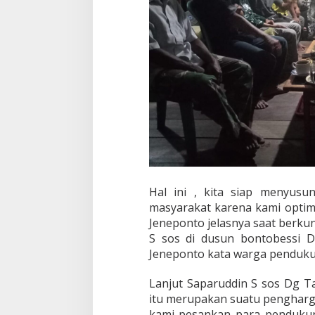
Hal ini , kita siap menyusu
masyarakat karena kami opt
Jeneponto jelasnya saat berk
S sos di dusun bontobessi D
Jeneponto kata warga penduku
Lanjut Saparuddin S sos Dg T
itu merupakan suatu penghargaa
kami pesankan para pendukung