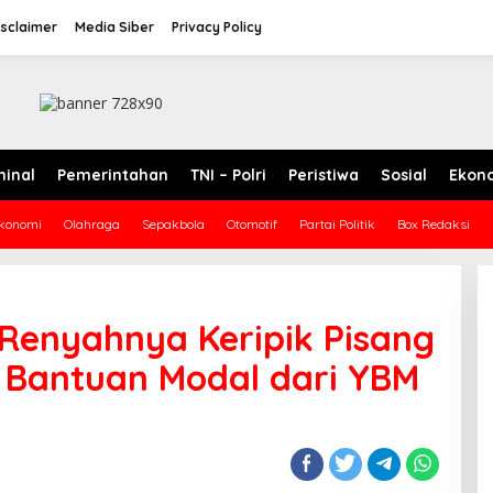
isclaimer
Media Siber
Privacy Policy
minal
Pemerintahan
TNI – Polri
Peristiwa
Sosial
Ekon
konomi
Olahraga
Sepakbola
Otomotif
Partai Politik
Box Redaksi
Renyahnya Keripik Pisang
h Bantuan Modal dari YBM