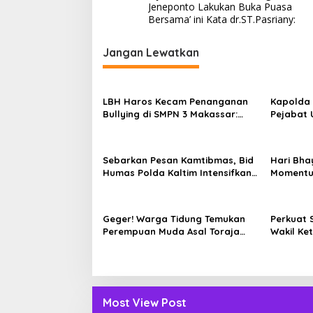
a
Jeneponto Lakukan Buka Puasa
v
Bersama’ ini Kata dr.ST.Pasriany:
i
Jangan Lewatkan
g
a
s
LBH Haros Kecam Penanganan
Kapolda 
Bullying di SMPN 3 Makassar:
Pejabat 
i
Korban Justru Dipaksa Pindah
Jajaran 
p
dan Kap
o
Sebarkan Pesan Kamtibmas, Bid
Hari Bha
Humas Polda Kaltim Intensifkan
Momentu
s
Pemasangan Spanduk serta
Datangi
Pembagian Stiker
Membutu
Geger! Warga Tidung Temukan
Perkuat 
Perempuan Muda Asal Toraja
Wakil Ke
Utara Tak Bernyawa di Kamar
Silatura
Kos
Most View Post