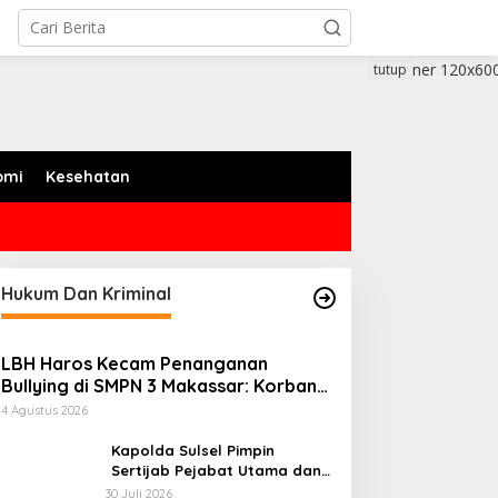
tutup
omi
Kesehatan
Hukum Dan Kriminal
LBH Haros Kecam Penanganan
Bullying di SMPN 3 Makassar: Korban
Justru Dipaksa Pindah
4 Agustus 2026
Kapolda Sulsel Pimpin
Sertijab Pejabat Utama dan
Kapolres Jajaran Serta
30 Juli 2026