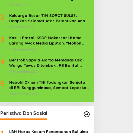
Kekerasan Perempuan dan Anak
29 April 2026
2
Keluarga Besar TIM SOROT SULSEL
Ucapkan Selamat Atas Pelantikan Anak
Kr. Sijaya Pimred Gerbang Timur News
4 Februari 2026
Com Sebagai Prajurit TNI
3
Kasi II Patroli KSOP Makassar Utama
Larang Awak Media Liputan. “Mohon
Media Keluar”
11 Desember 2025
4
Bentrok Sapiria–Borta Memanas Usai
Warga Tewas Ditembak : RS Bantah
Lamban Tangani Korban, Aparat TNI-
19 November 2025
POLRI Dikerahkan
5
Heboh! Oknum TNI Todongkan Senjata
di BRI Sungguminasa, Sempat Lepaskan
Tembakan
25 September 2025
Peristiwa Dan Sosial
1
LBH Haros Kecam Penanganan Bullying