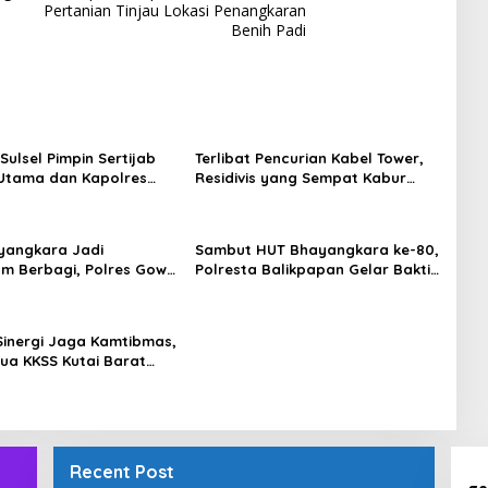
Pertanian Tinjau Lokasi Penangkaran
Benih Padi
Sulsel Pimpin Sertijab
Terlibat Pencurian Kabel Tower,
Utama dan Kapolres
Residivis yang Sempat Kabur
Serta Lantik Karolog
Berhasil Ditangkap Tim
olresta Gowa
Gabungan di Jeneponto
yangkara Jadi
Sambut HUT Bhayangkara ke-80,
m Berbagi, Polres Gowa
Polresta Balikpapan Gelar Bakti
 Warga yang
Sosial di Panti Asuhan Jabal
hkan
Rahmah
Sinergi Jaga Kamtibmas,
tua KKSS Kutai Barat
hmi ke Dewan Adat
Recent Post