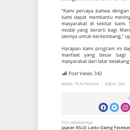
“Kami percaya bahwa dengan
kami dapat membantu mening
masyarakat di sekitar kami.
modal yang berarti bagi Ma
lainnya untuk berkembang,” uj
Harapan kami program ini da
manfaat yang besar bagi
masyarakat dari latar belakang
Post Views:
342
Writer: PLN Persero
Editor: DN
I
N
Pos sebelumnya
Jajaran RSUD Lanto Daeng Pasewa