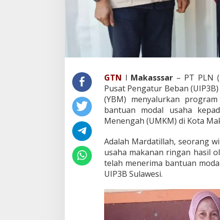
g
M
a
r
d
a
t
i
GTN
l
Makasssar
– PT PLN (P
l
Pusat Pengatur Beban (UIP3B) 
l
a
(YBM) menyalurkan program 
h
bantuan modal usaha kepada
P
Menengah (UMKM) di Kota Mak
e
r
Adalah Mardatillah, seorang w
o
l
usaha makanan ringan hasil 
e
telah menerima bantuan modal
h
UIP3B Sulawesi.
B
a
n
t
u