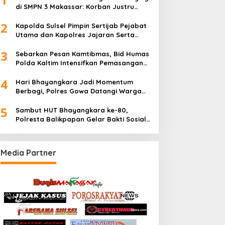
di SMPN 3 Makassar: Korban Justru
Dipaksa Pindah
2
Kapolda Sulsel Pimpin Sertijab Pejabat
Utama dan Kapolres Jajaran Serta
Lantik Karolog dan Kapolresta Gowa
3
Sebarkan Pesan Kamtibmas, Bid Humas
Polda Kaltim Intensifkan Pemasangan
Spanduk serta Pembagian Stiker
4
Hari Bhayangkara Jadi Momentum
Berbagi, Polres Gowa Datangi Warga
yang Membutuhkan
5
Sambut HUT Bhayangkara ke-80,
Polresta Balikpapan Gelar Bakti Sosial
di Panti Asuhan Jabal Rahmah
Media Partner