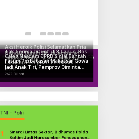
Aksi Heroik Polisi Selamatkan Pria
Tak Terima Dituntut 8 Tahun, Bos
Hendak Bunuh Diri di Jembatan
Caleg Nasdem DPRD Sinjai Bantah
Internasioanl
Sindikat Uang Palsu di Makassar
Kembar Gowa
Fasum Perbatasan Makassar Gowa
3715 Dilihat
Lakukan Penipuan Terhadap
Ngaku Sudah Suap Jaksa Dengan
2924 Dilihat
Jadi Anak Tiri, Pemprov Diminta
Pengusaha Tambang
Miliaran
2734 Dilihat
Perhatikan
2672 Dilihat
TNI – Polri
1
Sinergi Lintas Sektor, Bidhumas Polda
Kaltim Jadi Narasumber Pencegahan