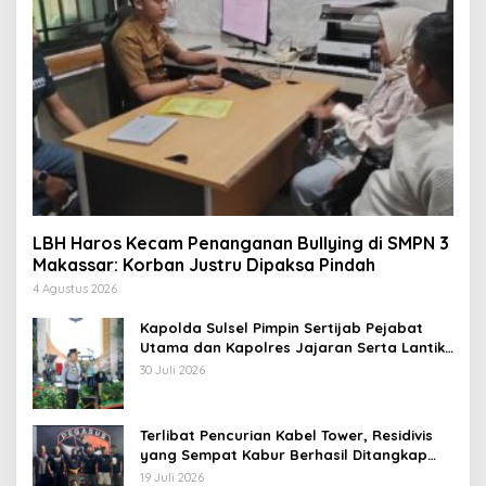
LBH Haros Kecam Penanganan Bullying di SMPN 3
Makassar: Korban Justru Dipaksa Pindah
4 Agustus 2026
Kapolda Sulsel Pimpin Sertijab Pejabat
Utama dan Kapolres Jajaran Serta Lantik
Karolog dan Kapolresta Gowa
30 Juli 2026
Terlibat Pencurian Kabel Tower, Residivis
yang Sempat Kabur Berhasil Ditangkap
Tim Gabungan di Jeneponto
19 Juli 2026