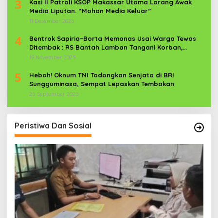
3
Kasi II Patroli KSOP Makassar Utama Larang Awak
Media Liputan. “Mohon Media Keluar”
11 Desember 2025
4
Bentrok Sapiria–Borta Memanas Usai Warga Tewas
Ditembak : RS Bantah Lamban Tangani Korban,
Aparat TNI-POLRI Dikerahkan
19 November 2025
5
Heboh! Oknum TNI Todongkan Senjata di BRI
Sungguminasa, Sempat Lepaskan Tembakan
25 September 2025
Peristiwa Dan Sosial