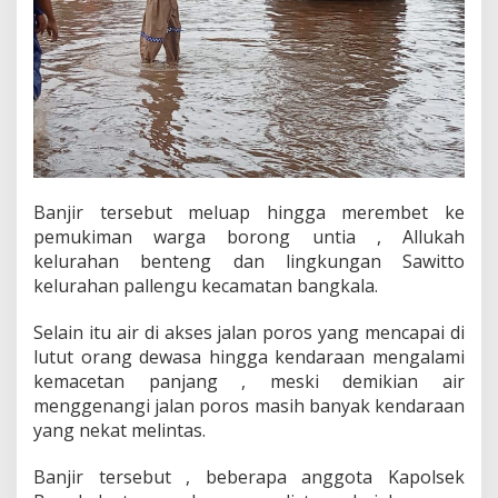
k
i
m
a
n
W
a
r
g
a
Banjir tersebut meluap hingga merembet ke
pemukiman warga borong untia , Allukah
kelurahan benteng dan lingkungan Sawitto
kelurahan pallengu kecamatan bangkala.
Selain itu air di akses jalan poros yang mencapai di
lutut orang dewasa hingga kendaraan mengalami
kemacetan panjang , meski demikian air
menggenangi jalan poros masih banyak kendaraan
yang nekat melintas.
Banjir tersebut , beberapa anggota Kapolsek