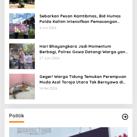
Sebarkan Pesan Kamtibmas, Bid Humas
Polda Kaltim Intensifkan Pemasangan
Spanduk serta Pembagian Stiker
6 Juli 2026
Hari Bhayangkara Jadi Momentum
Berbagi, Polres Gowa Datangi Warga yang
Membutuhkan
27 Juni 2026
Geger! Warga Tidung Temukan Perempuan
Muda Asal Toraja Utara Tak Bernyawa di
Kamar Kos
14 Mei 2026
Politik