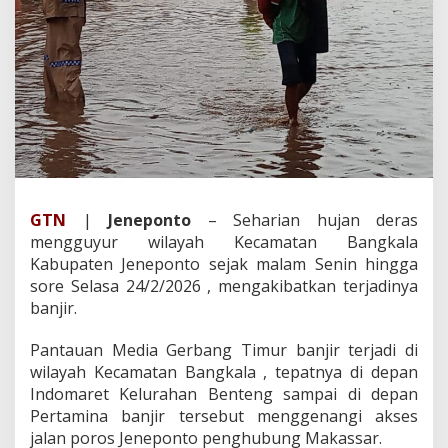
j
a
n
S
e
h
a
r
i
a
n
M
GTN
|
Jeneponto
– Seharian hujan deras
e
mengguyur wilayah Kecamatan Bangkala
n
g
Kabupaten Jeneponto sejak malam Senin hingga
a
sore Selasa 24/2/2026 , mengakibatkan terjadinya
k
banjir.
i
b
Pantauan Media Gerbang Timur banjir terjadi di
a
t
wilayah Kecamatan Bangkala , tepatnya di depan
k
Indomaret Kelurahan Benteng sampai di depan
a
Pertamina banjir tersebut menggenangi akses
n
jalan poros Jeneponto penghubung Makassar.
B