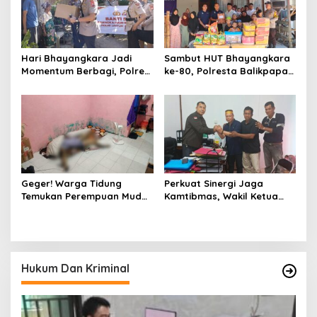
Hari Bhayangkara Jadi
Sambut HUT Bhayangkara
Momentum Berbagi, Polres
ke-80, Polresta Balikpapan
Gowa Datangi Warga yang
Gelar Bakti Sosial di Panti
Membutuhkan
Asuhan Jabal Rahmah
Geger! Warga Tidung
Perkuat Sinergi Jaga
Temukan Perempuan Muda
Kamtibmas, Wakil Ketua
Asal Toraja Utara Tak
KKSS Kutai Barat
Bernyawa di Kamar Kos
Silaturahmi ke Dewan Adat
Hukum Dan Kriminal