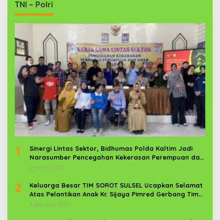
TNI – Polri
1
Sinergi Lintas Sektor, Bidhumas Polda Kaltim Jadi
Narasumber Pencegahan Kekerasan Perempuan dan
Anak
29 April 2026
2
Keluarga Besar TIM SOROT SULSEL Ucapkan Selamat
Atas Pelantikan Anak Kr. Sijaya Pimred Gerbang Timur
News Com Sebagai Prajurit TNI
4 Februari 2026