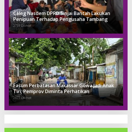
Caleg Nasdem DPRD Sinjai Bantah Lakukan
Penipuan Terhadap Pengusaha Tambang
2739 Dilihat
Fasum Perbatasan Makassar Gowa Jadi Anak
Tiri, Pemprov Diminta Perhatikan
2677 Dilihat