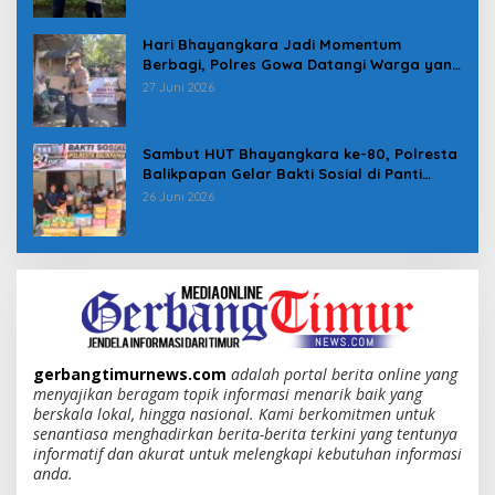
Hari Bhayangkara Jadi Momentum
Berbagi, Polres Gowa Datangi Warga yang
Membutuhkan
27 Juni 2026
Sambut HUT Bhayangkara ke-80, Polresta
Balikpapan Gelar Bakti Sosial di Panti
Asuhan Jabal Rahmah
26 Juni 2026
gerbangtimurnews.com
adalah portal berita online yang
menyajikan beragam topik informasi menarik baik yang
berskala lokal, hingga nasional. Kami berkomitmen untuk
senantiasa menghadirkan berita-berita terkini yang tentunya
informatif dan akurat untuk melengkapi kebutuhan informasi
anda.