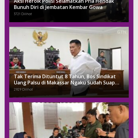
Aksi Heroik Polisi Selamatkan Pria Hendak
Bunuh Diri di Jembatan Kembar Gowa
3721 Dilihat
Tak Terima Dituntut 8 Tahun, Bos Sindikat
Uang Palsu di Makassar Ngaku Sudah Suap
Jaksa Dengan Miliaran
2929 Dilihat