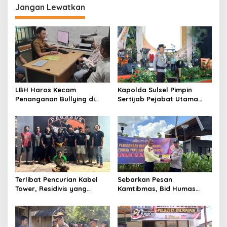
g
Jangan Lewatkan
a
s
i
p
o
s
LBH Haros Kecam
Kapolda Sulsel Pimpin
Penanganan Bullying di
Sertijab Pejabat Utama
SMPN 3 Makassar: Korban
dan Kapolres Jajaran
Justru Dipaksa Pindah
Serta Lantik Karolog dan
Kapolresta Gowa
Terlibat Pencurian Kabel
Sebarkan Pesan
Tower, Residivis yang
Kamtibmas, Bid Humas
Sempat Kabur Berhasil
Polda Kaltim Intensifkan
Ditangkap Tim Gabungan di
Pemasangan Spanduk
Jeneponto
serta Pembagian Stiker