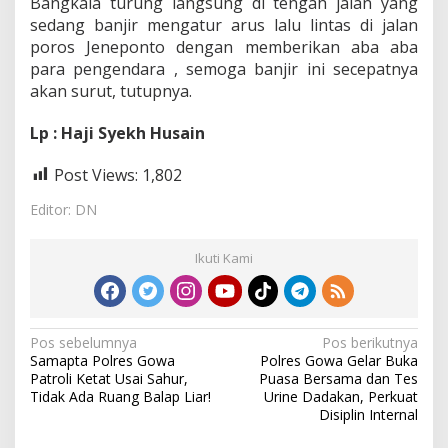
Bangkala turung langsung di tengah jalan yang
sedang banjir mengatur arus lalu lintas di jalan
poros Jeneponto dengan memberikan aba aba
para pengendara , semoga banjir ini secepatnya
akan surut, tutupnya.
Lp : Haji Syekh Husain
Post Views:
1,802
Editor: DN
Ikuti Kami
N
Pos sebelumnya
Pos berikutnya
Samapta Polres Gowa
Polres Gowa Gelar Buka
a
Patroli Ketat Usai Sahur,
Puasa Bersama dan Tes
v
Tidak Ada Ruang Balap Liar!
Urine Dadakan, Perkuat
Disiplin Internal
i