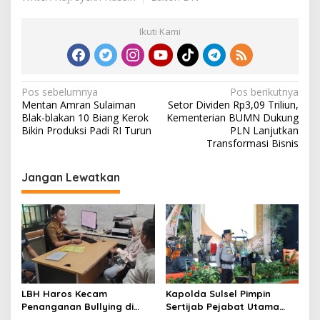
Ikuti Kami
N
Pos sebelumnya
Pos berikutnya
Mentan Amran Sulaiman
Setor Dividen Rp3,09 Triliun,
a
Blak-blakan 10 Biang Kerok
Kementerian BUMN Dukung
v
Bikin Produksi Padi RI Turun
PLN Lanjutkan
Transformasi Bisnis
i
g
Jangan Lewatkan
a
s
i
p
o
s
LBH Haros Kecam
Kapolda Sulsel Pimpin
Penanganan Bullying di
Sertijab Pejabat Utama
SMPN 3 Makassar: Korban
dan Kapolres Jajaran