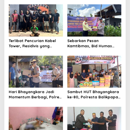
Justru Dipaksa Pindah
Serta Lantik Karolog dan
Kapolresta Gowa
Terlibat Pencurian Kabel
Sebarkan Pesan
Tower, Residivis yang
Kamtibmas, Bid Humas
Sempat Kabur Berhasil
Polda Kaltim Intensifkan
Ditangkap Tim Gabungan di
Pemasangan Spanduk
Jeneponto
serta Pembagian Stiker
Hari Bhayangkara Jadi
Sambut HUT Bhayangkara
Momentum Berbagi, Polres
ke-80, Polresta Balikpapan
Gowa Datangi Warga yang
Gelar Bakti Sosial di Panti
Membutuhkan
Asuhan Jabal Rahmah