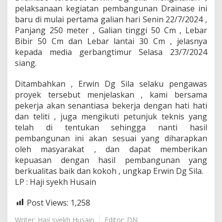
pelaksanaan kegiatan pembangunan Drainase ini
K
a
baru di mulai pertama galian hari Senin 22/7/2024 ,
d
Panjang 250 meter , Galian tinggi 50 Cm , Lebar
y
Bibir 50 Cm dan Lebar lantai 30 Cm , jelasnya
kepada media gerbangtimur Selasa 23/7/2024
siang.
Ditambahkan , Erwin Dg Sila selaku pengawas
proyek tersebut menjelaskan , kami bersama
pekerja akan senantiasa bekerja dengan hati hati
dan teliti , juga mengikuti petunjuk teknis yang
telah di tentukan sehingga nanti hasil
pembangunan ini akan sesuai yang diharapkan
oleh masyarakat , dan dapat memberikan
kepuasan dengan hasil pembangunan yang
berkualitas baik dan kokoh , ungkap Erwin Dg Sila.
LP : Haji syekh Husain
Post Views:
1,258
Writer: Haji syekh Husain
Editor: DN