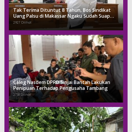
Tak Terima Dituntut 8 Tahun, Bos Sindikat
Uang Palsu di Makassar Ngaku Sudah Suap
Jaksa Dengan Miliaran
2927 Dilihat
Caleg Nasdem DPRD Sinjai Bantah Lakukan
Penipuan Terhadap Pengusaha Tambang
2738 Dilihat