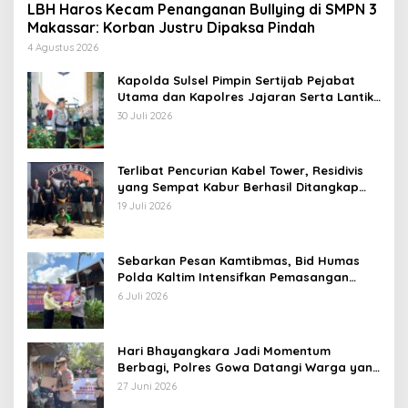
LBH Haros Kecam Penanganan Bullying di SMPN 3
Makassar: Korban Justru Dipaksa Pindah
4 Agustus 2026
Kapolda Sulsel Pimpin Sertijab Pejabat
Utama dan Kapolres Jajaran Serta Lantik
Karolog dan Kapolresta Gowa
30 Juli 2026
Terlibat Pencurian Kabel Tower, Residivis
yang Sempat Kabur Berhasil Ditangkap
Tim Gabungan di Jeneponto
19 Juli 2026
Sebarkan Pesan Kamtibmas, Bid Humas
Polda Kaltim Intensifkan Pemasangan
Spanduk serta Pembagian Stiker
6 Juli 2026
Hari Bhayangkara Jadi Momentum
Berbagi, Polres Gowa Datangi Warga yang
Membutuhkan
27 Juni 2026