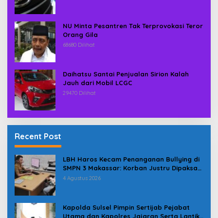
NU Minta Pesantren Tak Terprovokasi Teror
Orang Gila
68680 Dilihat
Daihatsu Santai Penjualan Sirion Kalah
Jauh dari Mobil LCGC
29470 Dilihat
Recent Post
LBH Haros Kecam Penanganan Bullying di
SMPN 3 Makassar: Korban Justru Dipaksa
Pindah
4 Agustus 2026
Kapolda Sulsel Pimpin Sertijab Pejabat
Utama dan Kapolres Jajaran Serta Lantik