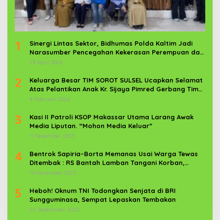
1
Sinergi Lintas Sektor, Bidhumas Polda Kaltim Jadi
Narasumber Pencegahan Kekerasan Perempuan dan
Anak
29 April 2026
2
Keluarga Besar TIM SOROT SULSEL Ucapkan Selamat
Atas Pelantikan Anak Kr. Sijaya Pimred Gerbang Timur
News Com Sebagai Prajurit TNI
4 Februari 2026
3
Kasi II Patroli KSOP Makassar Utama Larang Awak
Media Liputan. “Mohon Media Keluar”
11 Desember 2025
4
Bentrok Sapiria–Borta Memanas Usai Warga Tewas
Ditembak : RS Bantah Lamban Tangani Korban,
Aparat TNI-POLRI Dikerahkan
19 November 2025
5
Heboh! Oknum TNI Todongkan Senjata di BRI
Sungguminasa, Sempat Lepaskan Tembakan
25 September 2025