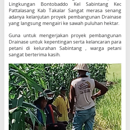
a
Lingkungan Bontobaddo Kel Sabintang Kec
K
Pattalasang Kab Takalar Sangat merasa senang
e
adanya kelanjutan proyek pembangunan Drainase
l
yang langsung mengairi ke sawah puluhan hektar.
a
n
j
Guna untuk mengerjakan proyek pembangunan
u
Drainase untuk kepentingan serta kelancaran para
t
petani di kelurahan Sabintang , warga petani
a
sangat berterima kasih.
n
P
r
o
y
e
k
D
r
a
i
n
a
s
e