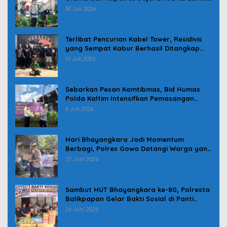
Karolog dan Kapolresta Gowa
30 Juli 2026
Terlibat Pencurian Kabel Tower, Residivis
yang Sempat Kabur Berhasil Ditangkap
Tim Gabungan di Jeneponto
19 Juli 2026
Sebarkan Pesan Kamtibmas, Bid Humas
Polda Kaltim Intensifkan Pemasangan
Spanduk serta Pembagian Stiker
6 Juli 2026
Hari Bhayangkara Jadi Momentum
Berbagi, Polres Gowa Datangi Warga yang
Membutuhkan
27 Juni 2026
Sambut HUT Bhayangkara ke-80, Polresta
Balikpapan Gelar Bakti Sosial di Panti
Asuhan Jabal Rahmah
26 Juni 2026