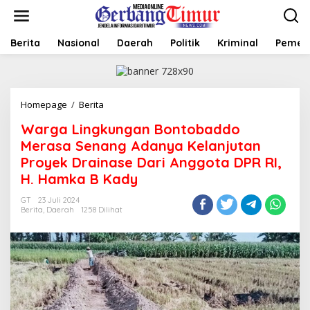
L
e
w
a
Berita
Nasional
Daerah
Politik
Kriminal
Pemer
t
i
k
e
Homepage
/
Berita
W
k
a
o
Warga Lingkungan Bontobaddo
r
n
g
t
Merasa Senang Adanya Kelanjutan
a
e
Proyek Drainase Dari Anggota DPR RI,
L
n
H. Hamka B Kady
i
n
GT
23 Juli 2024
g
Berita
,
Daerah
1258 Dilihat
k
u
n
g
a
n
B
o