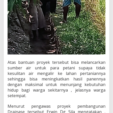
D
a
r
i
A
n
g
g
o
t
a
D
P
Atas bantuan proyek tersebut bisa melancarkan
R
R
sumber air untuk para petani supaya tidak
I
kesulitan air mengalir ke lahan pertaniannya
,
sehingga bisa meningkatkan hasil panennya
H
dengan maksimal untuk menunjang kebutuhan
.
hidup bagi warga sekitarnya , jelasnya warga
H
a
setempat.
m
k
Menurut pengawas proyek pembangunan
a
Drainase tersebut Erwin Dg Sila mengatakan ,
B