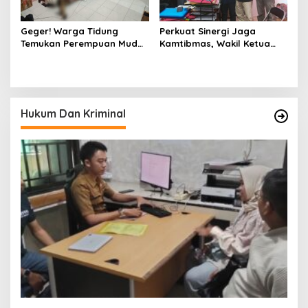
Geger! Warga Tidung
Perkuat Sinergi Jaga
Temukan Perempuan Muda
Kamtibmas, Wakil Ketua
Asal Toraja Utara Tak
KKSS Kutai Barat
Bernyawa di Kamar Kos
Silaturahmi ke Dewan Adat
Hukum Dan Kriminal