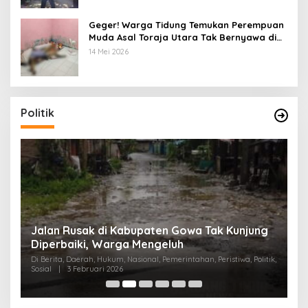
Geger! Warga Tidung Temukan Perempuan
Muda Asal Toraja Utara Tak Bernyawa di
Kamar Kos
14 Mei 2026
Politik
:
Jalan Rusak di Kabupaten Gowa Tak Kunjung
K
Diperbaiki, Warga Mengeluh
P
K
Di Berita, Daerah, Hukum, Nasional, Pemerintahan, Peristiwa, Politik,
Di
Sosial
|
3 Februari 2026
Pem