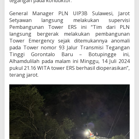
tegangan pada konduktor.
i
k
General Manager PLN UIP3B Sulawesi, Jarot
T
Setyawan langsung melakukan supervisi
e
r
Pembangunan Tower ERS ini “Tim dari PLN
d
langsung bergerak melakukan pembangunan
a
Tower Emergency sejak ditemukannya anomali
m
pada Tower nomor 93 Jalur Transmisi Tegangan
p
Tinggi Gorontalo Baru – Botupingge ini,
a
k
Alhamdulilah pada malam ini Minggu, 14 Juli 2024
B
pukul 21.16 WITA tower ERS berhasil dioperasikan”,
a
terang jarot.
n
j
i
r
d
i
G
o
r
o
n
t