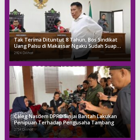
Tak Terima Dituntut 8 Tahun, Bos Sindikat
Uang Palsu di Makassar Ngaku Sudah Suap
Jaksa Dengan Miliaran
2924 Dilihat
Caleg Nasdem DPRD Sinjai Bantah Lakukan
Penipuan Terhadap Pengusaha Tambang
2734 Dilihat