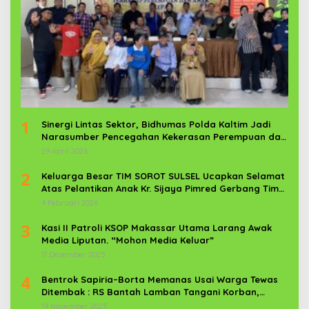
1
Sinergi Lintas Sektor, Bidhumas Polda Kaltim Jadi
Narasumber Pencegahan Kekerasan Perempuan dan
Anak
29 April 2026
2
Keluarga Besar TIM SOROT SULSEL Ucapkan Selamat
Atas Pelantikan Anak Kr. Sijaya Pimred Gerbang Timur
News Com Sebagai Prajurit TNI
4 Februari 2026
3
Kasi II Patroli KSOP Makassar Utama Larang Awak
Media Liputan. “Mohon Media Keluar”
11 Desember 2025
4
Bentrok Sapiria–Borta Memanas Usai Warga Tewas
Ditembak : RS Bantah Lamban Tangani Korban,
Aparat TNI-POLRI Dikerahkan
19 November 2025