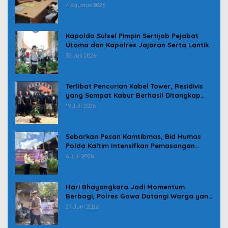
Pindah
4 Agustus 2026
Kapolda Sulsel Pimpin Sertijab Pejabat
Utama dan Kapolres Jajaran Serta Lantik
Karolog dan Kapolresta Gowa
30 Juli 2026
Terlibat Pencurian Kabel Tower, Residivis
yang Sempat Kabur Berhasil Ditangkap
Tim Gabungan di Jeneponto
19 Juli 2026
Sebarkan Pesan Kamtibmas, Bid Humas
Polda Kaltim Intensifkan Pemasangan
Spanduk serta Pembagian Stiker
6 Juli 2026
Hari Bhayangkara Jadi Momentum
Berbagi, Polres Gowa Datangi Warga yang
Membutuhkan
27 Juni 2026