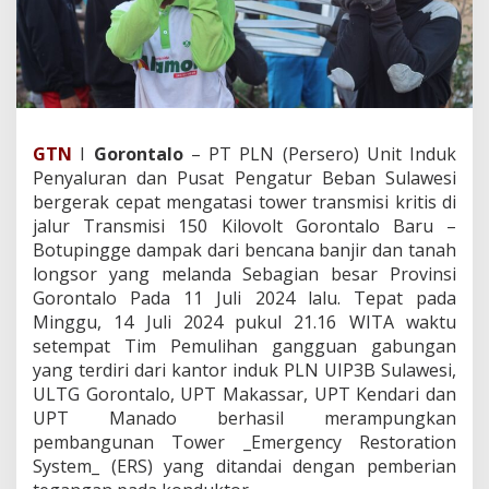
L
N
G
e
r
a
k
C
GTN
I
Gorontalo
– PT PLN (Persero) Unit Induk
e
Penyaluran dan Pusat Pengatur Beban Sulawesi
p
bergerak cepat mengatasi tower transmisi kritis di
a
jalur Transmisi 150 Kilovolt Gorontalo Baru –
t
P
Botupingge dampak dari bencana banjir dan tanah
u
longsor yang melanda Sebagian besar Provinsi
l
Gorontalo Pada 11 Juli 2024 lalu. Tepat pada
i
Minggu, 14 Juli 2024 pukul 21.16 WITA waktu
h
setempat Tim Pemulihan gangguan gabungan
k
a
yang terdiri dari kantor induk PLN UIP3B Sulawesi,
n
ULTG Gorontalo, UPT Makassar, UPT Kendari dan
L
UPT Manado berhasil merampungkan
i
pembangunan Tower _Emergency Restoration
s
t
System_ (ERS) yang ditandai dengan pemberian
r