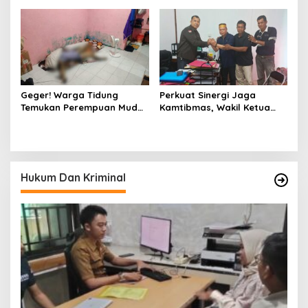
Membutuhkan
Asuhan Jabal Rahmah
Geger! Warga Tidung
Perkuat Sinergi Jaga
Temukan Perempuan Muda
Kamtibmas, Wakil Ketua
Asal Toraja Utara Tak
KKSS Kutai Barat
Bernyawa di Kamar Kos
Silaturahmi ke Dewan Adat
Hukum Dan Kriminal