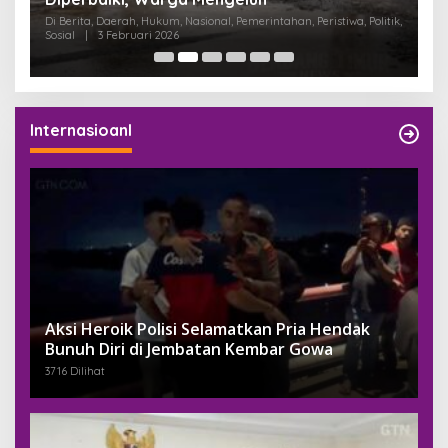
K
Di Berita, Daerah, Hukum, Nasional, Pemerintahan, Peristiwa, Politik,
Di
Sosial
|
3 Februari 2026
Pem
Internasioanl
Aksi Heroik Polisi Selamatkan Pria Hendak
Bunuh Diri di Jembatan Kembar Gowa
3716 Dilihat