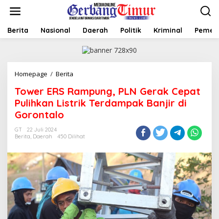
L
e
w
a
Berita
Nasional
Daerah
Politik
Kriminal
Pemer
t
i
k
e
Homepage
/
Berita
T
k
o
o
Tower ERS Rampung, PLN Gerak Cepat
w
n
e
t
Pulihkan Listrik Terdampak Banjir di
r
e
Gorontalo
E
n
R
GT
22 Juli 2024
S
Berita
,
Daerah
450 Dilihat
R
a
m
p
u
n
g
,
P