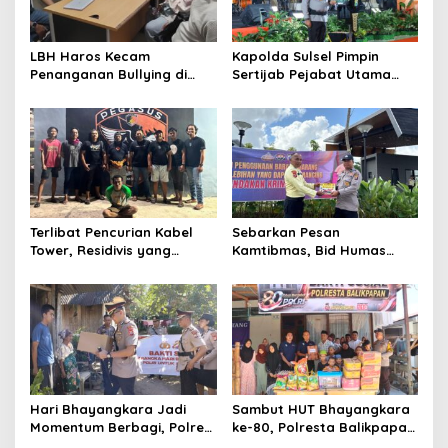
p
o
s
LBH Haros Kecam
Kapolda Sulsel Pimpin
Penanganan Bullying di
Sertijab Pejabat Utama
SMPN 3 Makassar: Korban
dan Kapolres Jajaran
Justru Dipaksa Pindah
Serta Lantik Karolog dan
Kapolresta Gowa
Terlibat Pencurian Kabel
Sebarkan Pesan
Tower, Residivis yang
Kamtibmas, Bid Humas
Sempat Kabur Berhasil
Polda Kaltim Intensifkan
Ditangkap Tim Gabungan di
Pemasangan Spanduk
Jeneponto
serta Pembagian Stiker
Hari Bhayangkara Jadi
Sambut HUT Bhayangkara
Momentum Berbagi, Polres
ke-80, Polresta Balikpapan
Gowa Datangi Warga yang
Gelar Bakti Sosial di Panti