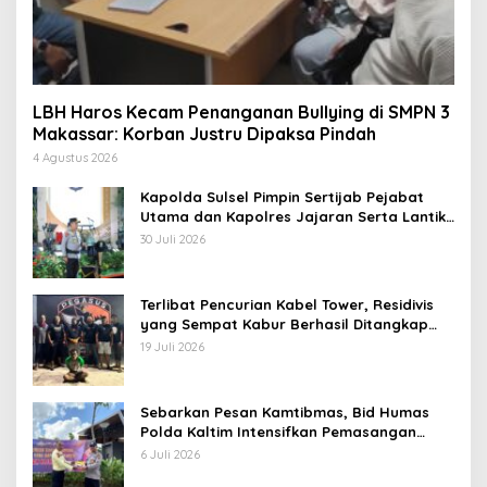
LBH Haros Kecam Penanganan Bullying di SMPN 3
Makassar: Korban Justru Dipaksa Pindah
4 Agustus 2026
Kapolda Sulsel Pimpin Sertijab Pejabat
Utama dan Kapolres Jajaran Serta Lantik
Karolog dan Kapolresta Gowa
30 Juli 2026
Terlibat Pencurian Kabel Tower, Residivis
yang Sempat Kabur Berhasil Ditangkap
Tim Gabungan di Jeneponto
19 Juli 2026
Sebarkan Pesan Kamtibmas, Bid Humas
Polda Kaltim Intensifkan Pemasangan
Spanduk serta Pembagian Stiker
6 Juli 2026