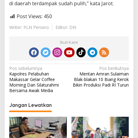
di daerah terdampak sudah pulih,” kata Jarot.
Post Views:
450
Writer: PLN Persero
Editor: DN
Ikuti Kami
N
Pos sebelumnya
Pos berikutnya
Kapolres Pelabuhan
Mentan Amran Sulaiman
a
Makassar Gelar Coffee
Blak-blakan 10 Biang Kerok
v
Morning Dan Silaturahmi
Bikin Produksi Padi RI Turun
Bersama Awak Media
i
g
Jangan Lewatkan
a
s
i