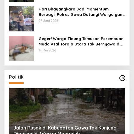
Hari Bhayangkara Jadi Momentum
Berbagi, Polres Gowa Datangi Warga yang
Membutuhkan
27 Juni 2026
Geger! Warga Tidung Temukan Perempuan
Muda Asal Toraja Utara Tak Bernyawa di
Kamar Kos
14 Mei 2026
Politik
:
Jalan Rusak di Kabupaten Gowa Tak Kunjung
K
Diperbaiki, Warga Mengeluh
P