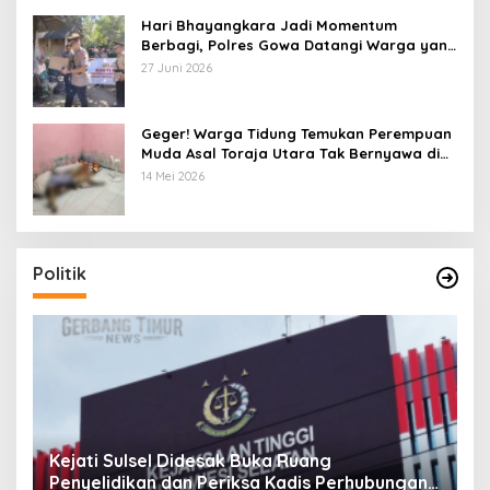
Hari Bhayangkara Jadi Momentum
Berbagi, Polres Gowa Datangi Warga yang
Membutuhkan
27 Juni 2026
Geger! Warga Tidung Temukan Perempuan
Muda Asal Toraja Utara Tak Bernyawa di
Kamar Kos
14 Mei 2026
Politik
Pandawa Pattingalloang Kota Makassar
K
n
Audensi bersama Ketua DPRD, Nyatakan
P