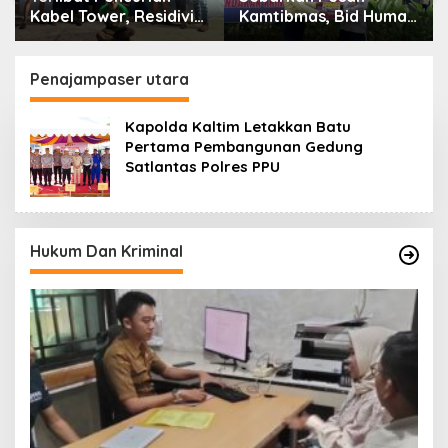
Kamtibmas, Bid Humas
Momentum Berbagi,
Polda Kaltim
Polres Gowa Datangi
Intensifkan
Warga yang
Pemasangan Spanduk
Membutuhkan
Penajampaser utara
serta Pembagian
Stiker
Kapolda Kaltim Letakkan Batu
Pertama Pembangunan Gedung
Satlantas Polres PPU
Hukum Dan Kriminal