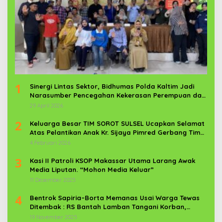
1
Sinergi Lintas Sektor, Bidhumas Polda Kaltim Jadi
Narasumber Pencegahan Kekerasan Perempuan dan
Anak
29 April 2026
2
Keluarga Besar TIM SOROT SULSEL Ucapkan Selamat
Atas Pelantikan Anak Kr. Sijaya Pimred Gerbang Timur
News Com Sebagai Prajurit TNI
4 Februari 2026
3
Kasi II Patroli KSOP Makassar Utama Larang Awak
Media Liputan. “Mohon Media Keluar”
11 Desember 2025
4
Bentrok Sapiria–Borta Memanas Usai Warga Tewas
Ditembak : RS Bantah Lamban Tangani Korban,
Aparat TNI-POLRI Dikerahkan
19 November 2025