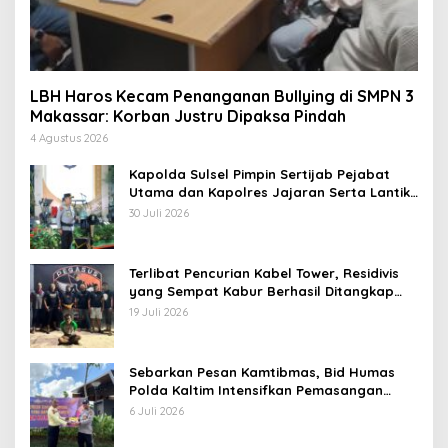
LBH Haros Kecam Penanganan Bullying di SMPN 3
Makassar: Korban Justru Dipaksa Pindah
4 Agustus 2026
Kapolda Sulsel Pimpin Sertijab Pejabat
Utama dan Kapolres Jajaran Serta Lantik
Karolog dan Kapolresta Gowa
30 Juli 2026
Terlibat Pencurian Kabel Tower, Residivis
yang Sempat Kabur Berhasil Ditangkap
Tim Gabungan di Jeneponto
19 Juli 2026
Sebarkan Pesan Kamtibmas, Bid Humas
Polda Kaltim Intensifkan Pemasangan
Spanduk serta Pembagian Stiker
6 Juli 2026