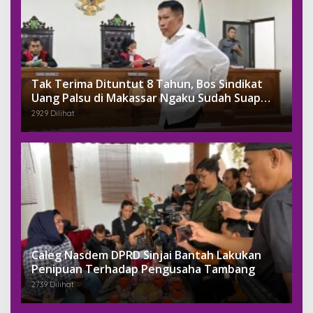
Tak Terima Dituntut 8 Tahun, Bos Sindikat
Uang Palsu di Makassar Ngaku Sudah Suap
Jaksa Dengan Miliaran
2929 Dilihat
Caleg Nasdem DPRD Sinjai Bantah Lakukan
Penipuan Terhadap Pengusaha Tambang
2739 Dilihat