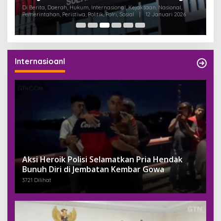
Dukungan untuk Pemilu Raya RT/RW
B
Di Berita, Daerah, Internasional, Nasional, Pemerintahan, Peristiwa,
Di
Politik, Sosial
|
24 November 2025
Pem
Serentak 2025
Internasioanl
Aksi Heroik Polisi Selamatkan Pria Hendak
Bunuh Diri di Jembatan Kembar Gowa
3721 Dilihat