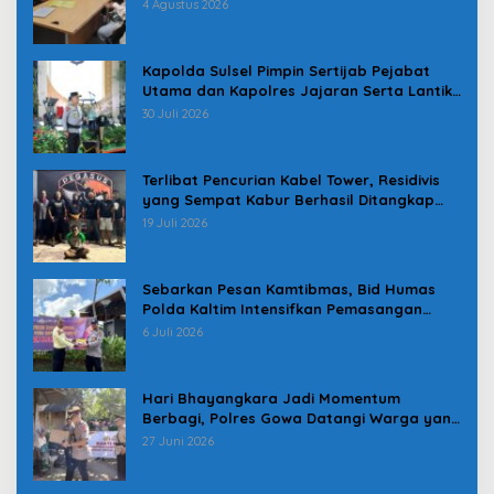
Pindah
4 Agustus 2026
Kapolda Sulsel Pimpin Sertijab Pejabat
Utama dan Kapolres Jajaran Serta Lantik
Karolog dan Kapolresta Gowa
30 Juli 2026
Terlibat Pencurian Kabel Tower, Residivis
yang Sempat Kabur Berhasil Ditangkap
Tim Gabungan di Jeneponto
19 Juli 2026
Sebarkan Pesan Kamtibmas, Bid Humas
Polda Kaltim Intensifkan Pemasangan
Spanduk serta Pembagian Stiker
6 Juli 2026
Hari Bhayangkara Jadi Momentum
Berbagi, Polres Gowa Datangi Warga yang
Membutuhkan
27 Juni 2026