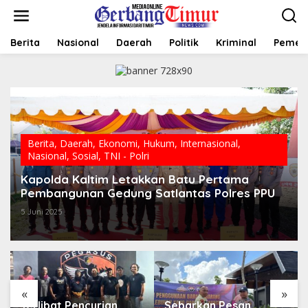
L
e
w
a
Berita
Nasional
Daerah
Politik
Kriminal
Pemer
t
i
k
e
k
o
n
t
Berita
,
Daerah
,
Ekonomi
,
Hukum
,
Internasional
,
e
Nasional
,
Sosial
,
TNI - Polri
n
Kapolda Kaltim Letakkan Batu Pertama
Pembangunan Gedung Satlantas Polres PPU
5 Juni 2025
«
»
Sebarkan Pesan
Hari Bhayangkara Jadi