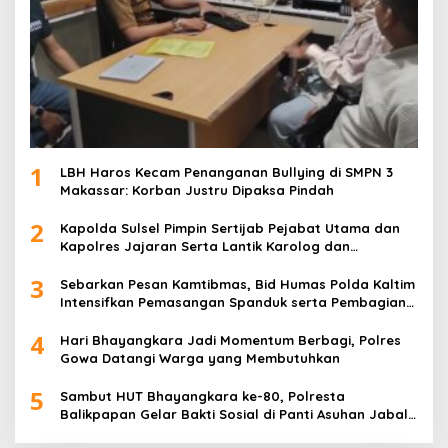
1
LBH Haros Kecam Penanganan Bullying di SMPN 3
Makassar: Korban Justru Dipaksa Pindah
2
Kapolda Sulsel Pimpin Sertijab Pejabat Utama dan
Kapolres Jajaran Serta Lantik Karolog dan
Kapolresta Gowa
3
Sebarkan Pesan Kamtibmas, Bid Humas Polda Kaltim
Intensifkan Pemasangan Spanduk serta Pembagian
Stiker
4
Hari Bhayangkara Jadi Momentum Berbagi, Polres
Gowa Datangi Warga yang Membutuhkan
5
Sambut HUT Bhayangkara ke-80, Polresta
Balikpapan Gelar Bakti Sosial di Panti Asuhan Jabal
Rahmah