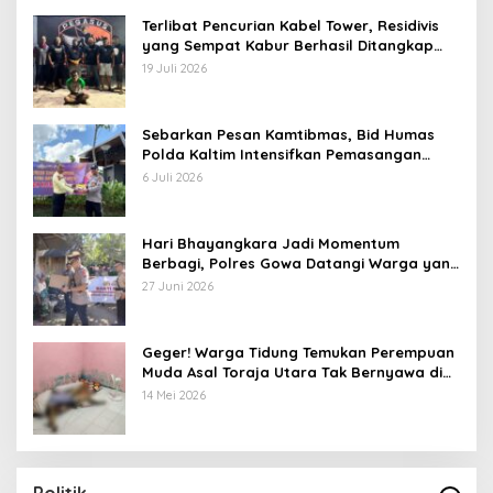
Terlibat Pencurian Kabel Tower, Residivis
yang Sempat Kabur Berhasil Ditangkap
Tim Gabungan di Jeneponto
19 Juli 2026
Sebarkan Pesan Kamtibmas, Bid Humas
Polda Kaltim Intensifkan Pemasangan
Spanduk serta Pembagian Stiker
6 Juli 2026
Hari Bhayangkara Jadi Momentum
Berbagi, Polres Gowa Datangi Warga yang
Membutuhkan
27 Juni 2026
Geger! Warga Tidung Temukan Perempuan
Muda Asal Toraja Utara Tak Bernyawa di
Kamar Kos
14 Mei 2026