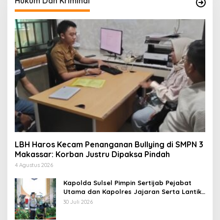
Hukum Dan Kriminal
LBH Haros Kecam Penanganan Bullying di SMPN 3
Makassar: Korban Justru Dipaksa Pindah
4 Agustus 2026
Kapolda Sulsel Pimpin Sertijab Pejabat
Utama dan Kapolres Jajaran Serta Lantik
Karolog dan Kapolresta Gowa
30 Juli 2026