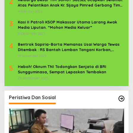
2
Atas Pelantikan Anak Kr. Sijaya Pimred Gerbang Timur
News Com Sebagai Prajurit TNI
4 Februari 2026
3
Kasi II Patroli KSOP Makassar Utama Larang Awak
Media Liputan. “Mohon Media Keluar”
11 Desember 2025
4
Bentrok Sapiria–Borta Memanas Usai Warga Tewas
Ditembak : RS Bantah Lamban Tangani Korban,
Aparat TNI-POLRI Dikerahkan
19 November 2025
5
Heboh! Oknum TNI Todongkan Senjata di BRI
Sungguminasa, Sempat Lepaskan Tembakan
25 September 2025
Peristiwa Dan Sosial