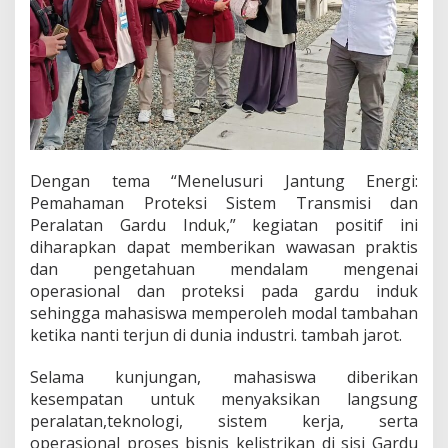
a
l
o
Dengan tema “Menelusuri Jantung Energi:
Pemahaman Proteksi Sistem Transmisi dan
Peralatan Gardu Induk,” kegiatan positif ini
diharapkan dapat memberikan wawasan praktis
dan pengetahuan mendalam mengenai
operasional dan proteksi pada gardu induk
sehingga mahasiswa memperoleh modal tambahan
ketika nanti terjun di dunia industri. tambah jarot.
Selama kunjungan, mahasiswa diberikan
kesempatan untuk menyaksikan langsung
peralatan,teknologi, sistem kerja, serta
operasional proses bisnis kelistrikan di sisi Gardu