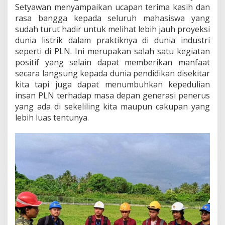
j
Setyawan menyampaikan ucapan terima kasih dan
u
rasa bangga kepada seluruh mahasiswa yang
n
sudah turut hadir untuk melihat lebih jauh proyeksi
g
dunia listrik dalam praktiknya di dunia industri
a
seperti di PLN. Ini merupakan salah satu kegiatan
n
I
positif yang selain dapat memberikan manfaat
n
secara langsung kepada dunia pendidikan disekitar
d
kita tapi juga dapat menumbuhkan kepedulian
u
insan PLN terhadap masa depan generasi penerus
s
t
yang ada di sekeliling kita maupun cakupan yang
r
lebih luas tentunya.
i
D
a
r
i
M
a
h
a
s
i
s