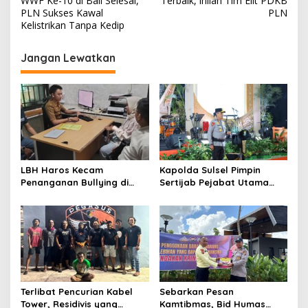
WWF Ke-10 di Bali Selesai,
Terbaik, inilah Tim Elit PDKB
v
PLN Sukses Kawal
PLN
Kelistrikan Tanpa Kedip
i
g
Jangan Lewatkan
a
s
i
p
o
s
LBH Haros Kecam
Kapolda Sulsel Pimpin
Penanganan Bullying di
Sertijab Pejabat Utama
SMPN 3 Makassar: Korban
dan Kapolres Jajaran
Justru Dipaksa Pindah
Serta Lantik Karolog dan
Kapolresta Gowa
Terlibat Pencurian Kabel
Sebarkan Pesan
Tower, Residivis yang
Kamtibmas, Bid Humas