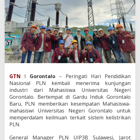
i
a
P
e
n
d
i
d
i
k
a
n
,
GTN
I
Gorontalo
– Peringati Hari Pendidikan
P
L
Nasional PLN kembali menerima kunjungan
N
industri dari Mahasiswa Universitas Negeri
T
Gorontalo. Bertempat di Gardu Induk Gorontalo
e
Baru, PLN memberikan kesempatan Mahasiswa-
r
i
mahasiswi Universitas Negeri Gorontalo untuk
m
memperdalam keilmuan terkait sistem kelistrikan
a
PLN.
K
u
General Manager PLN UIP3B Sulawesi, Jarot
n