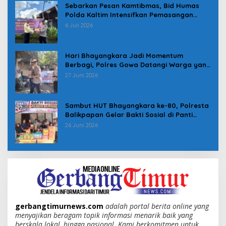
Sebarkan Pesan Kamtibmas, Bid Humas
Polda Kaltim Intensifkan Pemasangan
Spanduk serta Pembagian Stiker
6 Juli 2026
Hari Bhayangkara Jadi Momentum
Berbagi, Polres Gowa Datangi Warga yang
Membutuhkan
27 Juni 2026
Sambut HUT Bhayangkara ke-80, Polresta
Balikpapan Gelar Bakti Sosial di Panti
Asuhan Jabal Rahmah
26 Juni 2026
gerbangtimurnews.com
adalah portal berita online yang
menyajikan beragam topik informasi menarik baik yang
berskala lokal, hingga nasional. Kami berkomitmen untuk