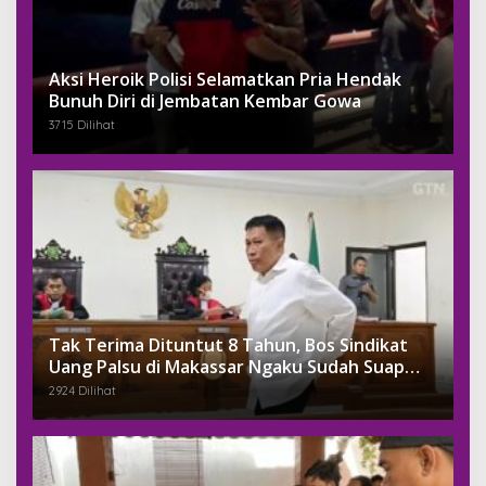
Aksi Heroik Polisi Selamatkan Pria Hendak
Bunuh Diri di Jembatan Kembar Gowa
3715 Dilihat
Tak Terima Dituntut 8 Tahun, Bos Sindikat
Uang Palsu di Makassar Ngaku Sudah Suap
Jaksa Dengan Miliaran
2924 Dilihat