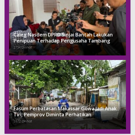
Caleg Nasdem DPRD Sinjai Bantah Lakukan
Penipuan Terhadap Pengusaha Tambang
2734 Dilihat
Fasum Perbatasan Makassar Gowa Jadi Anak
Tiri, Pemprov Diminta Perhatikan
2672 Dilihat