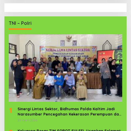
TNI – Polri
1
Sinergi Lintas Sektor, Bidhumas Polda Kaltim Jadi
Narasumber Pencegahan Kekerasan Perempuan dan
Anak
29 April 2026
Keluarga Besar TIM SOROT SULSEL Ucapkan Selamat