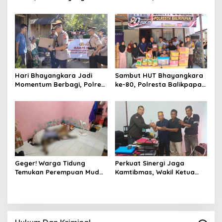
Sempat Kabur Berhasil
Polda Kaltim Intensifkan
Ditangkap Tim Gabungan di
Pemasangan Spanduk
Jeneponto
serta Pembagian Stiker
Hari Bhayangkara Jadi
Sambut HUT Bhayangkara
Momentum Berbagi, Polres
ke-80, Polresta Balikpapan
Gowa Datangi Warga yang
Gelar Bakti Sosial di Panti
Membutuhkan
Asuhan Jabal Rahmah
Geger! Warga Tidung
Perkuat Sinergi Jaga
Temukan Perempuan Muda
Kamtibmas, Wakil Ketua
Asal Toraja Utara Tak
KKSS Kutai Barat
Bernyawa di Kamar Kos
Silaturahmi ke Dewan Adat