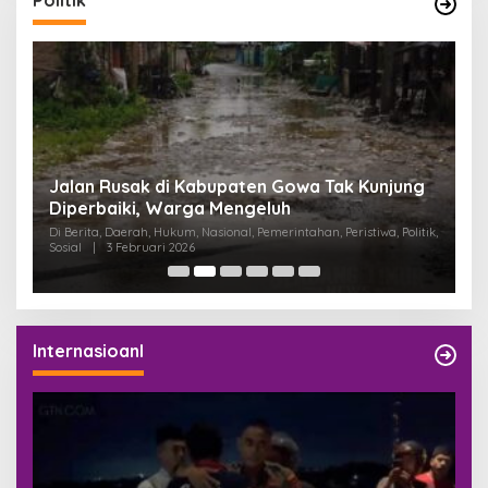
Politik
:
Jalan Rusak di Kabupaten Gowa Tak Kunjung
K
Diperbaiki, Warga Mengeluh
P
K
Di Berita, Daerah, Hukum, Nasional, Pemerintahan, Peristiwa, Politik,
Di
Sosial
|
3 Februari 2026
Pem
Internasioanl