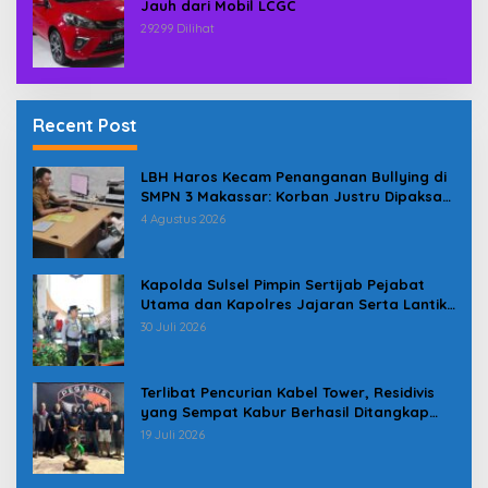
Jauh dari Mobil LCGC
29299 Dilihat
Recent Post
LBH Haros Kecam Penanganan Bullying di
SMPN 3 Makassar: Korban Justru Dipaksa
Pindah
4 Agustus 2026
Kapolda Sulsel Pimpin Sertijab Pejabat
Utama dan Kapolres Jajaran Serta Lantik
Karolog dan Kapolresta Gowa
30 Juli 2026
Terlibat Pencurian Kabel Tower, Residivis
yang Sempat Kabur Berhasil Ditangkap
Tim Gabungan di Jeneponto
19 Juli 2026